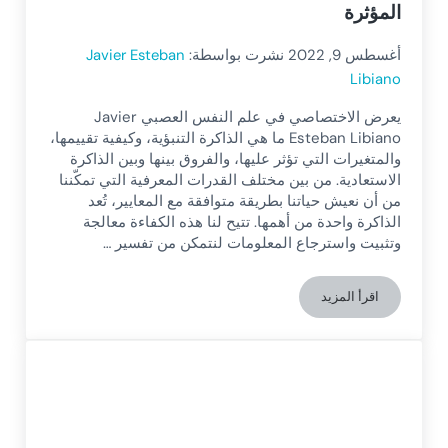
المؤثرة
أغسطس 9, 2022
نشرت بواسطة:
Javier Esteban
Libiano
يعرض الاختصاصي في علم النفس العصبي Javier
Esteban Libiano ما هي الذاكرة التنبؤية، وكيفية تقييمها،
والمتغيرات التي تؤثر عليها، والفروق بينها وبين الذاكرة
الاستعادية. من بين مختلف القدرات المعرفية التي تمكّننا
من أن نعيش حياتنا بطريقة متوافقة مع المعايير، تُعد
الذاكرة واحدة من أهمها. تتيح لنا هذه الكفاءة معالجة
وتثبيت واسترجاع المعلومات لنتمكن من تفسير …
اقرأ المزيد
الذاكرة المستقبلية: ما هي، الفروق بينها وبين الذاكرة الرجعية، السي