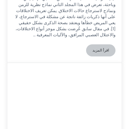
وباحثة، تعرض في هذا المجلد الثاني نماذج نظرية للزمن
ونماذج لاسترجاع حالات الاختلاق. يمكن تعريف الاختلاقات
على أنها ذكريات زائفة ناتجة عن مشكلة في الاسترجاع، لا
يعي المريض خطأها ويعتقد بصحة الذكرى بشكل حقيقي
[1]. في مقال سابق عُرِضت بشكل موجز أنواع الاختلاقات،
والاعتلال العصبي المرافق، والآليات المعرفية …
اقرأ المزيد
ظاهرة التأليف الكاذب للذكريات (المجلد الثاني): النماذج النظرية