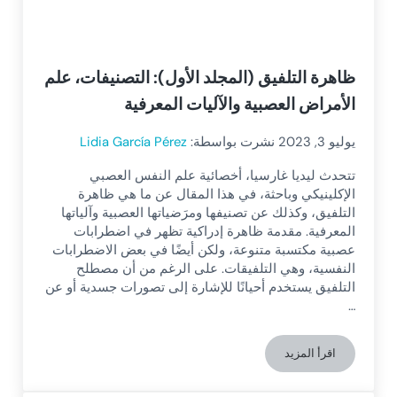
ظاهرة التلفيق (المجلد الأول): التصنيفات، علم
الأمراض العصبية والآليات المعرفية
يوليو 3, 2023
نشرت بواسطة:
Lidia García Pérez
تتحدث ليديا غارسيا، أخصائية علم النفس العصبي
الإكلينيكي وباحثة، في هذا المقال عن ما هي ظاهرة
التلفيق، وكذلك عن تصنيفها ومرَضياتها العصبية وآلياتها
المعرفية. مقدمة ظاهرة إدراكية تظهر في اضطرابات
عصبية مكتسبة متنوعة، ولكن أيضًا في بعض الاضطرابات
النفسية، وهي التلفيقات. على الرغم من أن مصطلح
التلفيق يستخدم أحيانًا للإشارة إلى تصورات جسدية أو عن
…
اقرأ المزيد
ظاهرة التلفيق (المجلد الأول): التصنيفات، علم الأمراض العصبية والآ