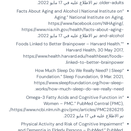
older-adults. تم الاطلاع عليه في 17 مايو 2022.
“Facts About Aging and Alcohol | National Institute on
Aging.” National Institute on Aging,
https://www.facebook.com/NIHAging/,
https://www.nia.nih.gov/health/facts-about-aging-
and-alcohol. تم الاطلاع عليه في 17 مايو 2022.
“Foods Linked to Better Brainpower – Harvard Health.”
Harvard Health, 30 May 2017,
https://www.health.harvard.edu/healthbeat/foods-
linked-to-better-brainpower.
“How Much Sleep Do We Really Need? | Sleep
Foundation.” Sleep Foundation, 9 Mar. 2021,
https://www.sleepfoundation.org/how-sleep-
works/how-much-sleep-do-we-really-need.
“Omega-3 Fatty Acids and Cognitive Function in
Women – PMC.” PubMed Central (PMC),
https://www.ncbi.nlm.nih.gov/pmc/articles/PMC2826215/.
تم الاطلاع عليه في 17 مايو 2022.
“Physical Activity and Risk of Cognitive Impairment
and Dementia in Elderly Persons – PubMed.” PubMed,