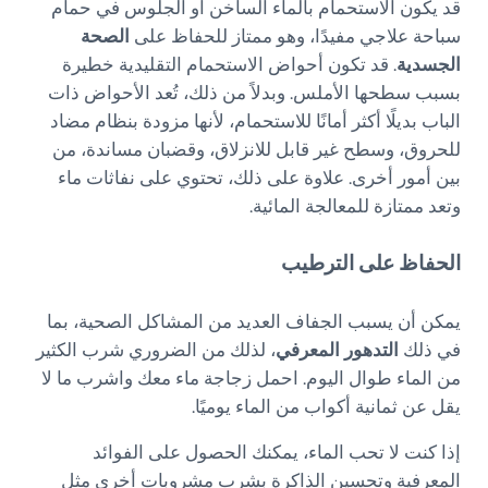
قد يكون الاستحمام بالماء الساخن أو الجلوس في حمام
سباحة علاجي مفيدًا، وهو ممتاز للحفاظ على
الصحة
الجسدية
. قد تكون أحواض الاستحمام التقليدية خطيرة
بسبب سطحها الأملس. وبدلاً من ذلك، تُعد الأحواض ذات
الباب بديلًا أكثر أمانًا للاستحمام، لأنها مزودة بنظام مضاد
للحروق، وسطح غير قابل للانزلاق، وقضبان مساندة، من
بين أمور أخرى. علاوة على ذلك، تحتوي على نفاثات ماء
وتعد ممتازة للمعالجة المائية.
الحفاظ على الترطيب
يمكن أن يسبب الجفاف العديد من المشاكل الصحية، بما
في ذلك
التدهور المعرفي
، لذلك من الضروري شرب الكثير
من الماء طوال اليوم. احمل زجاجة ماء معك واشرب ما لا
يقل عن ثمانية أكواب من الماء يوميًا.
إذا كنت لا تحب الماء، يمكنك الحصول على الفوائد
المعرفية وتحسين الذاكرة بشرب مشروبات أخرى مثل