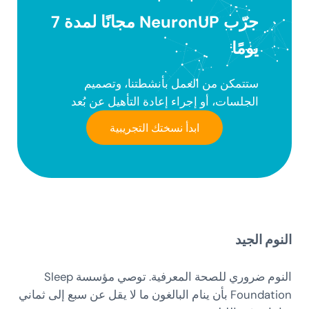
جرّب NeuronUP مجانًا لمدة 7
يومًا
ستتمكن من العمل بأنشطتنا، وتصميم
الجلسات، أو إجراء إعادة التأهيل عن بُعد
ابدأ نسختك التجريبية
النوم الجيد
النوم ضروري للصحة المعرفية. توصي مؤسسة Sleep
Foundation بأن ينام البالغون ما لا يقل عن سبع إلى ثماني