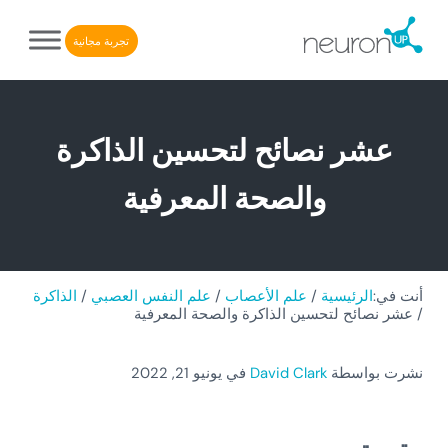
Skip to after header navigatio
Skip to header right navigatio
Skip to main conten
Skip to site foote
تجربة مجانية
NeuronUP. منصة إلكترونية لإعادة التأهيل الإدراكي
NeuronUP
عشر نصائح لتحسين الذاكرة
والصحة المعرفية
أنت في:
الرئيسية
/
علم الأعصاب
/
علم النفس العصبي
/
الذاكرة
/
عشر نصائح لتحسين الذاكرة والصحة المعرفية
نشرت بواسطة
David Clark
في يونيو 21, 2022