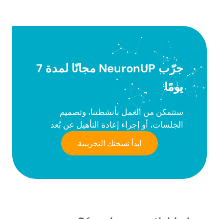
جرّب NeuronUP مجانًا لمدة 7
يومًا
ستتمكن من العمل بأنشطتنا، وتصميم
الجلسات، أو إجراء إعادة التأهيل عن بُعد
ابدأ نسختك التجريبية