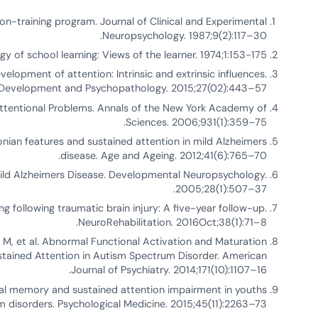
on-training program. Journal of Clinical and Experimental
Neuropsychology. 1987;9(2):117–30.
y of school learning: Views of the learner. 1974;1:153-175.
velopment of attention: Intrinsic and extrinsic influences.
Development and Psychopathology. 2015;27(02):443–57.
ttentional Problems. Annals of the New York Academy of
Sciences. 2006;931(1):359–75.
nian features and sustained attention in mild Alzheimers
disease. Age and Ageing. 2012;41(6):765–70.
Mild Alzheimers Disease. Developmental Neuropsychology.
2005;28(1):507–37.
 following traumatic brain injury: A five-year follow-up.
NeuroRehabilitation. 2016Oct;38(1):71–8.
M, et al. Abnormal Functional Activation and Maturation
stained Attention in Autism Spectrum Disorder. American
Journal of Psychiatry. 2014;171(10):1107–16.
ual memory and sustained attention impairment in youths
 disorders. Psychological Medicine. 2015;45(11):2263–73.