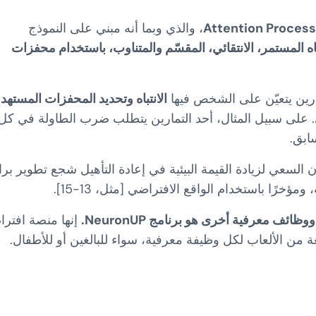
Attention Process
(APT; [1])، والذي وبما أنه مبني على النموذج
ه
المستمر، الانتقائي،
المقسّم والمتناوب، باستخدام محفزات
رين يتعيّن على الشخص فيها
الانتباه وتحديد المحفزات المستهد
 على سبيل المثال، أحد التمارين يتطلب ضرب الطاولة في كل
ابق.
ن السعي لزيادة القيمة البيئية في إعادة التأهيل شجع تطوير بر
، ومؤخرًا باستخدام الواقع الافتراضي [مثل، 13-15].
ئف معرفية أخرى هو برنامج NeuronUP.
إنها منصة افترا
 من الألعاب لكل
وظيفة معرفية، سواء للبالغين أو للأطفال.