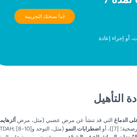
ابدأ نسختك التجريبية
 أو إجراء إعادة
دة التأهيل
ى الدماغ
التي قد تنشأ عن مرض عصبي (مثل،
مرض
ألزهايم
؛ [7])، أو
اضطرابات النمو
(مثل، التوحد