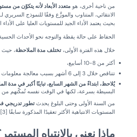
من ناحية أخرى، هو
متعدد الأبعاد لأنه يتكوّن من مست
بحيث يعتمد الأداء الجيد للمستويات العليا على الأداء ال
الحفاظ على حالة يقظة والتوجه نحو الأحداث الحسية، و
خلال هذه الفترة الأولى،
تختلف مدة الملاحظة
، حيث ت
أكثر من 8-10 أسابيع،
تتناقص خلال 3 إلى 6 أشهر بسبب معالجة معلومات أكثر كفاءة تحتاج وقتًا أقل لمعالجة المحفزات،
يُلاحظ، ابتداءً من الشهر السابع، تباينًا أكبر في مدة ال
البسيطة بسرعة، لكنها في الوقت نفسه تُمكّنهم من م
من السنة الأولى وحتى البلوغ يحدث
تطور تدريجي في م
المستويات الانتباهية الأكثر تعقيدًا المذكورة سابقًا [3].
ماذا نعني بالانتباه المستمر