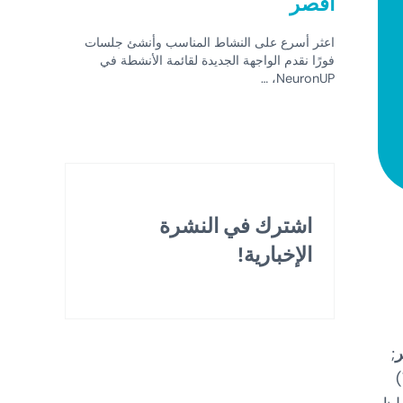
أقصر
اعثر أسرع على النشاط المناسب وأنشئ جلسات
فورًا نقدم الواجهة الجديدة لقائمة الأنشطة في
NeuronUP، …
اشترك في النشرة
الإخبارية!
ر
;
وTDAH; [8-10])