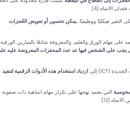
لعُجزات إلى انقطاع في اليقظة
بسبب قدرة محدودة على الحف
ان الانتباه [4].
التغير هيكليًا ووظيفيًا،
يمكن تحسين أو تعويض العُجزات
 على مهام الورق والقلم، والمعروفة شائعًا بالتمارين الورقية.
تي يجب على الشخص فيها عد عدد المحفزات المعروضة عليه عل
ة (ICT) إلى
ازدياد استخدام هذه الأدوات الرقمية لتنفيذ
محوسبة
التي يعتمد نهجها على تكرار مهام انتباهية ذات صعوبة
تباه [12].