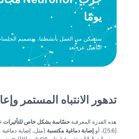
يومًا
ستتمكن من العمل بأنشطتنا، وتصميم الجلسات،
التأهيل عن بُعد
تدهور الانتباه المستمر وإعا
هذه القدرة المعرفية
حسّاسة بشكل خاص للتأثيرات عل
[5,6])، أو
إصابة دماغية مكتسبة
(مثل، إصابة دماغية رضحية