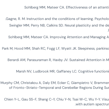
Sohlberg MM, Mateer CA. Effectiveness of an attenti
Gagne, R. M. Instruction and the conditions of learning. Psycholog
Swingler MM, Perry NB, Calkins SD. Neural plasticity and the de
Sohlberg MM, Mateer CA. Improving Attention and Managing A
Park M, Hood MM, Shah RC, Fogg LF, Wyatt JK. Sleepiness, parkinso
Berardi AM, Parasuraman R, Haxby JV. Sustained Attention in 
Marsh NV, Ludbrook MR, Gaffaney LC. Cognitive functioning
Murphy CM, Christakou A, Daly EM, Ecker C, Giampietro V, Brammer 
of Fronto-Striato-Temporal and Cerebellar Regions During Su
Chien Y-L, Gau SS-F, Shang C-Y, Chiu Y-N, Tsai W-C, Wu Y-Y. Vis
with autism spectrum