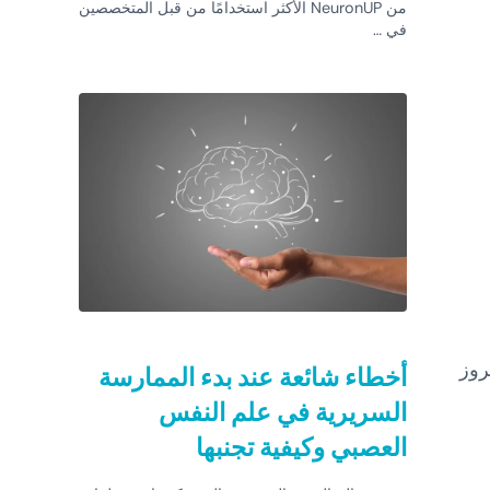
من NeuronUP الأكثر استخدامًا من قبل المتخصصين
في …
روز
أخطاء شائعة عند بدء الممارسة
السريرية في علم النفس
العصبي وكيفية تجنبها