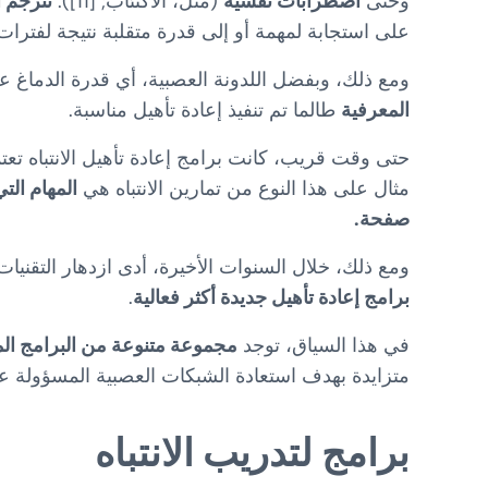
وحتى
اضطرابات نفسية
(مثل، الاكتئاب; [11]).
تترجم ا
على استجابة لمهمة أو إلى قدرة متقلبة نتيجة لفترات فقد
ومع ذلك، وبفضل اللدونة العصبية، أي قدرة الدماغ على 
المعرفية
طالما تم تنفيذ إعادة تأهيل مناسبة.
حتى وقت قريب، كانت برامج إعادة تأهيل الانتباه تعتمد
مثال على هذا النوع من تمارين الانتباه هي
المهام ال
صفحة.
ومع ذلك، خلال السنوات الأخيرة، أدى ازدهار التقنيات الجديد
برامج إعادة تأهيل جديدة أكثر فعالية
.
في هذا السياق، توجد
مجموعة متنوعة من البرامج ال
متزايدة بهدف استعادة الشبكات العصبية المسؤولة عن الان
برامج لتدريب الانتباه