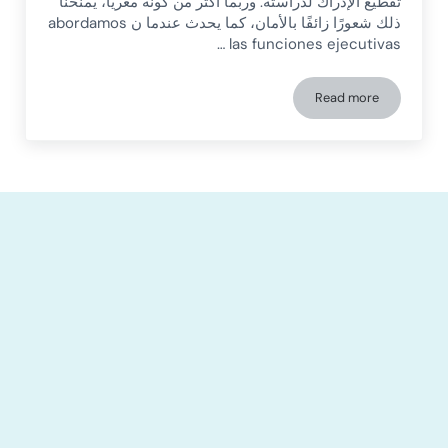
تقطيع الإدراك لدراسته. وربما أكثر من كونه مغريًا، يمنحنا
ذلك شعورًا زائفًا بالأمان، كما يحدث عندما ن abordamos
las funciones ejecutivas …
Read more
اضطراب التعلم غير اللفظي