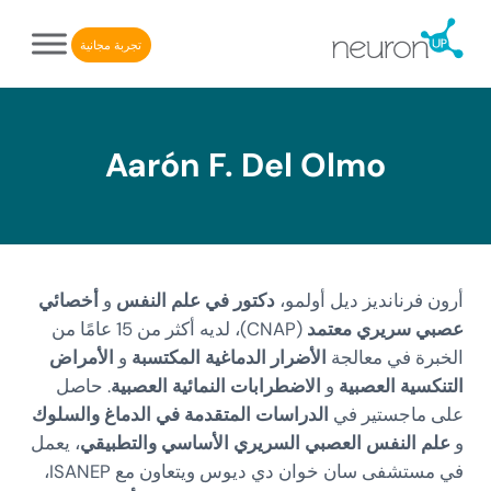
Skip to after header navigatio
Skip to header right navigatio
Skip to main conten
Skip to site foote
تجربة مجانية
NeuronUP. منصة إلكترونية لإعادة التأهيل الإدراكي
NeuronUP
Aarón F. Del Olmo
أرون فرنانديز ديل أولمو،
دكتور في علم النفس
و
أخصائي
عصبي سريري معتمد
(CNAP)، لديه أكثر من 15 عامًا من
الخبرة في معالجة
الأضرار الدماغية المكتسبة
و
الأمراض
التنكسية العصبية
و
الاضطرابات النمائية العصبية
. حاصل
على ماجستير في
الدراسات المتقدمة في الدماغ والسلوك
و
علم النفس العصبي السريري الأساسي والتطبيقي
، يعمل
في مستشفى سان خوان دي ديوس ويتعاون مع ISANEP،