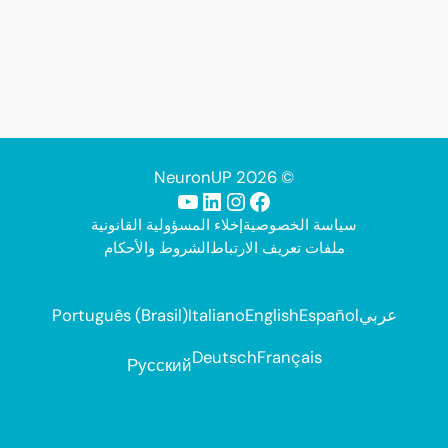
© 2026 NeuronUP
فيسبوك
إنستجرام
لينكد إن
يوتيوب
سياسة الخصوصية
إخلاء المسؤولية القانونية
ملفات تعريف الارتباط
الشروط والأحكام
عربي
Español
English
Italiano
Português (Brasil)
Deutsch
Français
Русский