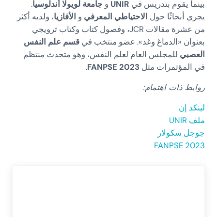
بينما يقوم بتدريس في
UNIR
و
جامعة لويولا أندلوسيا
.
يجري أبحاثًا حول
الاحتياطي المعرفي
و
الأفازيا
، ولديه أكثر
من عشرة مقالات JCR، وفصول كتاب وكتاب ترويجي
بعنوان «الدماغ وغد». عضو منتخب في
قسم علم النفس
العصبي
للمجلس العام لعلم النفس، وهو متحدث منتظم
في المؤتمرات مثل
FANPSE 2023
.
روابط ذات اهتمام:
لينكد إن
ملف UNIR
جوجل سكولار
FANPSE 2023