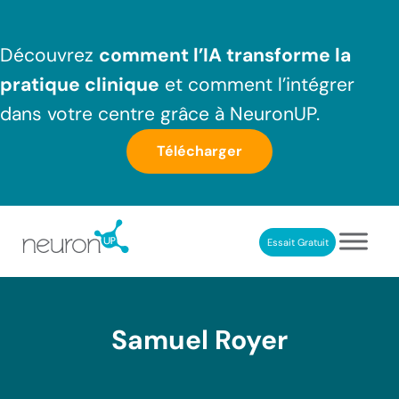
Passer au contenu principal
Skip to header right navigation
Skip to after header navigation
Skip to site footer
Découvrez
comment l’IA transforme la
pratique clinique
et comment l’intégrer
dans votre centre grâce à NeuronUP.
Télécharger
Essait Gratuit
NeuronUP France
Outil professionnel de neurorééducation
Samuel Royer