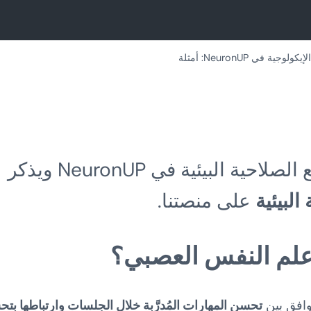
وجية في NeuronUP: أمثلة
يتناول هذا المقال كيفية التعامل مع الصلاحية البيئية في NeuronUP ويذكر
البيئية
على منصتنا.
 علم النفس العصبي؟
وافق بين
تحسن المهارات المُدرَّبة خلال الجلسات وارتباطها بت