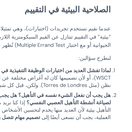
الصلاحية البيئية في التقييم
عندما نقيم نستخدم تجريدات (اختبارات)، وهي تمثيل
“بيئية” في التقييم تتنازل عن القيم السيكومترية الل
الحيوانية أو مع اختبار Multiple Errand Test) تُظهر قيمًا أكثر رضىً من الاختبارات التقييمية الأكثر رسوخًا.
لنطرح سؤالين:
لماذا تفشل العديد من اختبارات الوظيفة التنفيذية ف
نظن (مثل Torres de Londres). ولكن، قبل كل شيء،
هل يجب أن نفعل الشيء نفسه في التأهيل؟ هل يجب 
لصياغة أنشطة التأهيل العصبي النفسي؟
إذا كنا نريد 
التأهيل بيئية لأن العديد منها يخدم لتحسين الأشخاص
العملية، يجب أن نسعى أيضًا إلى
تصميم مهام تتصل ب