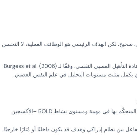
 صحيح. لكن الهدف الرئيسي هو الوظائف العملية، لا التحسن
الوظيفية و البُنى المفاهيمية مفهمومان شائعان في إعادة التأهيل العصبي النفسي. وفقًا لـ Burgess et al. (2006)
ذي يكمل مثلث مستويات التحليل في علم النفس العصبي.
: تُحدد استنادًا إلى الارتباطات بين المتغيرات المتحكَّم بها في مهمة ومستوى نشاط BOLD –الأكسجين
عل بين نظام إدراكي وهدف قد يكون داخليًا أو مُثارًا خارجيًا،