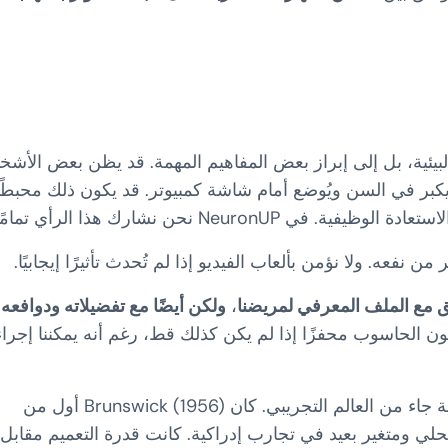
لبيئية، بل إلى إبراز بعض المفاهيم المهمة. قد يظن بعض الأش
كبر في السن ويُوضع أمام شاشة كمبيوتر. قد يكون ذلك محبطًا
Neur نحن نشارك هذا الرأي تمامًا.
 نفعه. ولا نؤمن بألعاب الفيديو إذا لم تُحدث تأثيرًا إيجابيًا.
ق مع الملف المعرفي لمريضنا
،
ولكن أيضًا مع تفضيلاته ودوافعه.
ون الحاسوب محفزًا إذا لم يكن كذلك قط، رغم أنه يمكننا إجراء
من الطريف أن مفهوم “البيئي” المطبَّق على الصلاحية جاء من العالم التجريبي. كان Brunswick (1956) أول من
حلي ومتغير بعيد في تجارب إدراكية. كانت قدرة التعميم مقابل