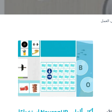
ي العمل
Sidebar
بق