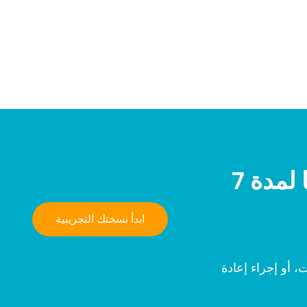
جرّب NeuronUP مجانًا لمدة 7
ابدأ نسختك التجريبية
 أو إجراء إعادة