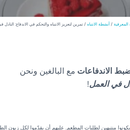
المعرفية
/
أنشطة الانتباه
/
تمرين لتعزيز الانتباه والتحكم في الاندفاع: النادل ف
 وضبط الاندفاعات
مع البالغين ونحن
دل في العمل
!
ونوا منتبهين لطلبات المطعم. عليهم أن يقدّموا لكل زبون الط