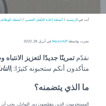
أنت في:
الرئيسية
/
أنشطة إعادة التأهيل العصبي
/
أنشطة للوظائف 
نشرت بواسطة
NeuronUP
في أبريل 28, 2022
نقدّم
تمرينًا جديدًا لتعزيز الانتباه
متأكدون أنكم ستحبونه كثيرًا: ¡
النا
ما الذي يتضمنه؟
المستخدمون، الذين يتقمّصون دور النوادل، يجب أن يك