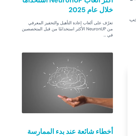
أكثر ألعاب NeuronUP استخدامًا
خلال عام 2025
جب
تعرّف على ألعاب إعادة التأهيل والتحفيز المعرفي
من NeuronUP الأكثر استخدامًا من قبل المتخصصين
في …
أخطاء شائعة عند بدء الممارسة