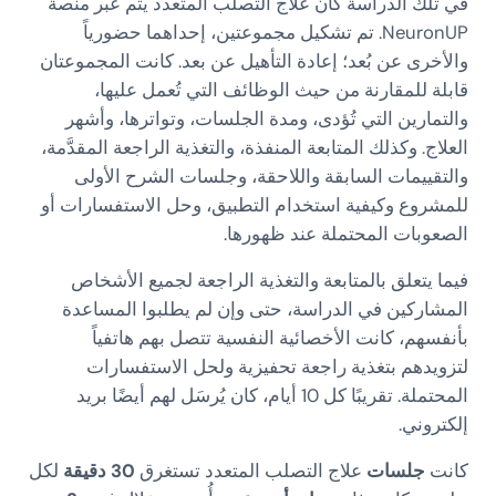
في تلك الدراسة كان علاج التصلب المتعدد يتم عبر منصة
NeuronUP. تم تشكيل مجموعتين، إحداهما حضورياً
والأخرى عن بُعد؛ إعادة التأهيل عن بعد. كانت المجموعتان
قابلة للمقارنة من حيث الوظائف التي تُعمل عليها،
والتمارين التي تُؤدى، ومدة الجلسات، وتواترها، وأشهر
العلاج. وكذلك المتابعة المنفذة، والتغذية الراجعة المقدَّمة،
والتقييمات السابقة واللاحقة، وجلسات الشرح الأولى
للمشروع وكيفية استخدام التطبيق، وحل الاستفسارات أو
الصعوبات المحتملة عند ظهورها.
فيما يتعلق بالمتابعة والتغذية الراجعة لجميع الأشخاص
المشاركين في الدراسة، حتى وإن لم يطلبوا المساعدة
بأنفسهم، كانت الأخصائية النفسية تتصل بهم هاتفياً
لتزويدهم بتغذية راجعة تحفيزية ولحل الاستفسارات
المحتملة. تقريبًا كل 10 أيام، كان يُرسَل لهم أيضًا بريد
إلكتروني.
كانت
جلسات
علاج التصلب المتعدد تستغرق
30 دقيقة
لكل