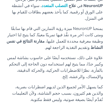
NeuronUP
في
علاج
التصلب المتعدد
، سواء في أنشطة
على الورق أو رقمية. كما يأخذ بعضهم بطاقات للقيام بها
في المنزل.
يمنحنا NeuronUP ميزة رؤية التمارين التي قام بها سابقًا
ومتى كانت آخر مرة نفَّذ فيها تمرينًا معينًا. كما يتيح لنا اختيار
وظيفة معرفية محددة للعمل عليها،
مقارنة النتائج في نفس
النشاط
وتقديم التغذية الراجعة لهم.
علاوة على ذلك، نستخدمه أيضًا على حاسوب بشاشة لمس
وكبير جدًا، مما يتيح لهم استخدامه دون الحاجة إلى التحكم
بالفأرة، نظرًا للاضطرابات الحركية، والحركة الدقيقة،
والإمساك، والرعشة، إلخ.
كما يسهل الأمر لجميع الذين لديهم اضطرابات بصرية،
والذين هم كثيرون، بسبب حجم الشاشة، ولأن التعليمات
تُقدَّم أيضًا بصيغة صوتية، وليس فقط مكتوبة.