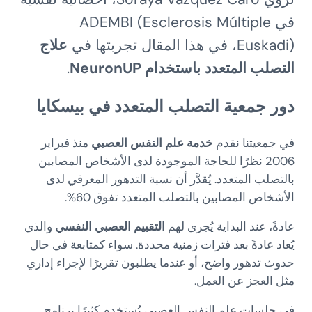
في ADEMBI (Esclerosis Múltiple
Euskadi)، في هذا المقال تجربتها في
علاج
التصلب المتعدد
باستخدام NeuronUP
.
دور جمعية التصلب المتعدد في بيسكايا
في جمعيتنا نقدم
خدمة
علم النفس العصبي
منذ فبراير
2006 نظرًا للحاجة الموجودة لدى الأشخاص المصابين
بالتصلب المتعدد. يُقدَّر أن نسبة التدهور المعرفي لدى
الأشخاص المصابين بالتصلب المتعدد تفوق 60%.
عادةً، عند البداية يُجرى لهم
التقييم العصبي النفسي
والذي
يُعاد عادةً بعد فترات زمنية محددة. سواء كمتابعة في حال
حدوث تدهور واضح، أو عندما يطلبون تقريرًا لإجراء إداري
مثل العجز عن العمل.
في جلسات علم النفس العصبي يُستخدم كثيرًا برنامج