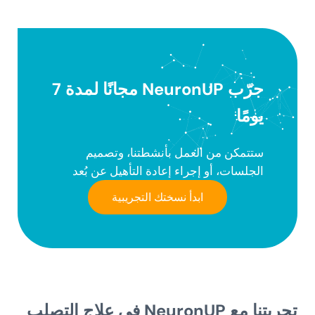
جرّب NeuronUP مجانًا لمدة 7
يومًا
ستتمكن من العمل بأنشطتنا، وتصميم
الجلسات، أو إجراء إعادة التأهيل عن بُعد
ابدأ نسختك التجريبية
تجربتنا مع NeuronUP في علاج التصلب