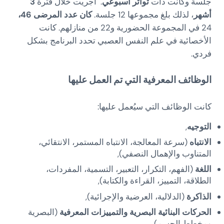
جلسة وكانت ذات
تواتر أسبوعي
. أُجريت خلال فترة
3
أشهر
، لذلك بلغ مجموعها 12 جلسة.
كان عدد المرضى 46،
24 في المجموعة الحضورية و22 من منازلهم. كانت
الأخصائية في علم النفس العصبي تحدد البرنامج بشكل
فردي.
الوظائف المعرفية التي تم العمل عليها
كانت الوظائف التي سيُعمل عليها:
التوجيه
,
الانتباه
(سرعة المعالجة، الانتباه المستمر، الانتقائي،
المتناوب والإهمال النصفي),
اللغة
(الفهم، التكرار، التعبير، التسمية، المفردات،
الطلاقة، التمييز، القراءة والكتابة),
الذاكرة
(الدلالية، العرضية والإجرائية),
الحركات البنائية البصرية والتمييزات المعرفية
(البصرية
ومخطط الجسم),