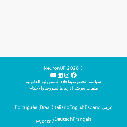
© 2026 NeuronUP
فيسبوك
إنستجرام
لينكد إن
يوتيوب
سياسة الخصوصية
إخلاء المسؤولية القانونية
ملفات تعريف الارتباط
الشروط والأحكام
عربي
Español
English
Italiano
Português (Brasil)
Deutsch
Français
Русский