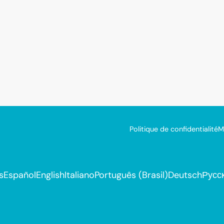
Politique de confidentialité
M
s
Español
English
Italiano
Português (Brasil)
Deutsch
Русс