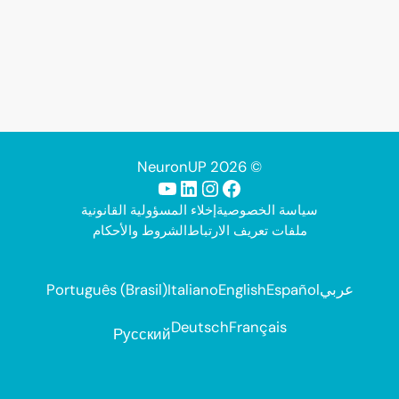
© 2026 NeuronUP
فيسبوك
إنستجرام
لينكد إن
يوتيوب
سياسة الخصوصية
إخلاء المسؤولية القانونية
ملفات تعريف الارتباط
الشروط والأحكام
عربي
Español
English
Italiano
Português (Brasil)
Deutsch
Français
Русский