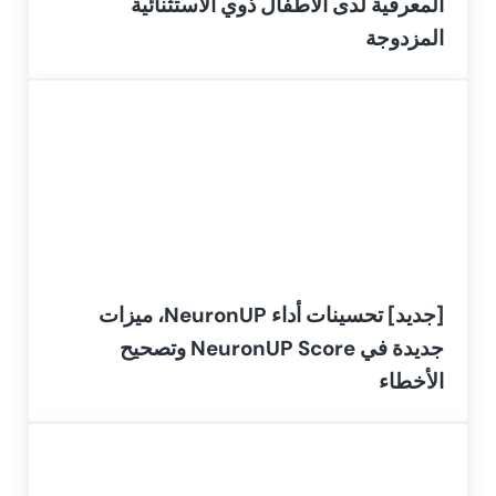
المعرفية لدى الأطفال ذوي الاستثنائية
المزدوجة
[جديد] تحسينات أداء NeuronUP، ميزات
جديدة في NeuronUP Score وتصحيح
الأخطاء