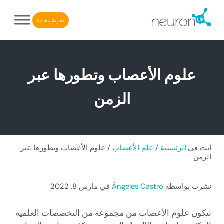
Skip to after header navigatio
Skip to header right navigatio
Skip to main conten
Skip to site foote
تجربة مجانية
NeuronUP. منصة إلكترونية لإعادة التأهيل الإدراكي
NeuronUP
علوم الأعصاب وتطورها عبر
الزمن
أنت في:
الرئيسية
/
علم الأعصاب
/
علوم الأعصاب وتطورها عبر
الزمن
نشرت بواسطة
Ángeles Castro
في مارس 8, 2022
تتكون علوم الأعصاب من مجموعة من التخصصات العلمية