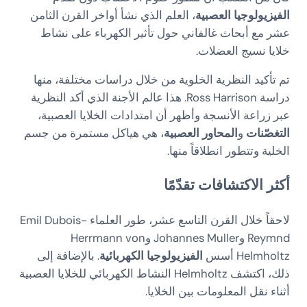
الفيزيولوجيا العصبية
، العلم الذي نشأ أواخر القرن الثامن
عشر مع أبحاث غالفاني حول تأثير الكهرباء على نشاط
خلايا نسيج العضلات.
تم تأكيد النظرية الخلوية من خلال دراسات مختلفة، منها
دراسة Ross Harrison. هذا عالم الأجنة الذي أكد النظرية
عبر زراعة الأنسجة وأظهر أن امتدادات الخلايا العصبية،
التغصّنات
و
المحاور العصبية
، هي هياكل مستمرة من جسم
الخلية وتتطور انطلاقاً منها.
أكثر الاكتشافات تقدّمًا
لاحقاً خلال القرن التاسع عشر، طور العلماء Emil Dubois-
Reymnd وJohannes Muller وHerrmann von
Helmholtz أسس
الفيزيولوجيا الكهربائية
. بالإضافة إلى
ذلك، اكتشف Helmholtz النشاط الكهربائي للخلايا العصبية
أثناء نقل المعلومات بين الخلايا.