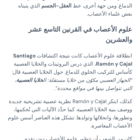
الدماغ. ومن جهة أخرى، خط
العقل-الجسم
الذي يتبناه
بعض علماء الأعصاب.
علوم الأعصاب في القرنين التاسع عشر
والعشرين
انطلاقة علوم الأعصاب كانت نتيجة اكتشافات
Santiago
Ramón y Cajal
، الذي درس البروتينات والخلايا العصبية
كأساس للتركيب الخلوي للدماغ. حول الخلايا العصبية قال:
“الجهاز العصبي مكوّن من خلايا مستقلة: ال
خلايا العصبية
،
التي تتواصل بينها في مواقع محددة”.
كذلك، ابتكر Ramón y Cajal نظرية عصبية تشريحية جديدة
ووصف بنية الخلايا العصبية. كما حدَّد الآليات التي تُحكمها،
وتطورها، وانحلالها وتولدها. تشكل هذه العناصر أسس علوم
الأعصاب المعاصرة.
كان من الصعب أن تتطور علوم الأعصاب دون تقدم