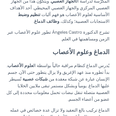
المكرّسة لدراسة ال
الجهاز العصبي
. ويتكوّن هذا من الجهاز
العصبي المركزي والجهاز العصبي المحيطي. أحد الأهداف
الأساسية لعلوم الأعصاب هو فهم آليات
تنظيم وضبط
الاستجابات العصبية؛ وكذلك،
وظائف الدماغ
.
تشرح الدكتورة Ángeles Castro تطور علوم الأعصاب عبر
الزمن ومساهمتها في العلم.
الدماغ وعلوم الأعصاب
يُدرس الدماغ كنظام مراقبة حالياً بواسطة ال
علوم الأعصاب
.
بدأ تطوره منذ عهد الإغريق ولا يزال يتطور حتى الآن. جسم
الإنسان عبارة عن شبكة معقدة من
شبكات عصبية
تُسيطر
عليها الدماغ. يومياً وبشكل مستمر تبقى ملايين الخلايا
العصبية متصلة تنقل نبضات تحمل معلومات محددة إلى كل
عضو من أعضاء الجسم.
الدماغ تركيب بالغ التعقيد ولا تزال عدة خصائص في عمله