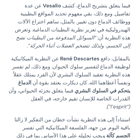
فيما يتعلق بتشريح الدماغ، كشف
Vesalio
عن عدة
تفاصيل. ومع ذلك، بقي مفهوم تحديد المواقع البطينية
ووظائف الدماغ دون تغيير. بالمثل، ساهم اختراع الآلات
الهيدروليكية في تعزيز نظرية البطينات الدماغية. وتعرض
هذه النظرية أن:
“السوائل المدفوعة من البطينات تضخ
إلى الجسم، ولذلك تتضخم العضلات أثناء الحركة”.
بالمقابل، دافع
René Descartes
عن النظرية الميكانيكية
لوظيفة الدماغ لتفسير سلوك الحيوان. ومع ذلك، لم تفسر
هذه النظرية تعقيد السلوك البشري لأن الفرد يمتلك عقلاً
ونفساً أعطاهما الله. كان ديكارت يعتقد بقوة أن
الدماغ
يتحكم في السلوك البشري
فيما يتعلق بجزئه الحيواني، وأن
القدرات الخاصة للإنسان تقيم خارجه، في العقل
(“l’esprit”).
استناداً إلى هذه النظرية نشأت خطان من التفكير لا زالتا
باقية اليوم. من جهة، الفلسفة الميكانيكية التي تفسر
الجسم كآلة
ويجب تحليله على هذا الأساس بما في ذلك