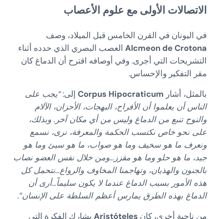
الاتصالات الأولى مع علوم الأعصاب
في اليونان في القرن الخامس قبل الميلاد، وصف
Alcmeon de Crotona
العصب البصري الذي حدده أثناء
التشريحات التي أجرى. وفي أوصافه اقترح أن الدماغ كان
مقر التفكير والإحساس.
بالمثل، أشار
Corpus Hipocraticum
إلى:
“يجب على
الناس أن يعلموا أن الأفراح، البهجات، الأحزان، الآلام
والنوح تنبع من الدماغ وليس من أي مكان آخر. وبذلك،
على نحو خاص نكتسب الحكمة والمعرفة، نرى، نسمع
ونعرف ما هو سخيف وما هو صواب، ما هو سيئ وما هو
جيد، ما هو حلو وما هو مقزز…ومن خلال نفس العضو نصاب
بالجنون والهذيان، وتهاجمنا المخاوف والرواع…نتحمل كل
هذه الأمور بسبب الدماغ عندما لا يكون سليماً…أرى أن
الدماغ بهذه الطرق يمارس أعظم السلطة على الإنسان”.
من ناحية أخرى، كان
Aristóteles
يشارك الفكرة التي