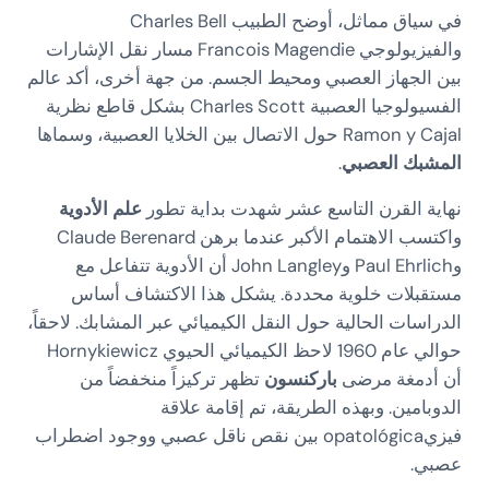
في سياق مماثل، أوضح الطبيب Charles Bell
والفيزيولوجي Francois Magendie مسار نقل الإشارات
بين الجهاز العصبي ومحيط الجسم. من جهة أخرى، أكد عالم
الفسيولوجيا العصبية Charles Scott بشكل قاطع نظرية
Ramon y Cajal حول الاتصال بين الخلايا العصبية، وسماها
المشبك العصبي
.
نهاية القرن التاسع عشر شهدت بداية تطور
علم الأدوية
واكتسب الاهتمام الأكبر عندما برهن Claude Berenard
وPaul Ehrlich وJohn Langley أن الأدوية تتفاعل مع
مستقبلات خلوية محددة. يشكل هذا الاكتشاف أساس
الدراسات الحالية حول النقل الكيميائي عبر المشابك. لاحقاً،
حوالي عام 1960 لاحظ الكيميائي الحيوي Hornykiewicz
أن أدمغة مرضى
باركنسون
تظهر تركيزاً منخفضاً من
الدوبامين. وبهذه الطريقة، تم إقامة علاقة
فيزيopatológica بين نقص ناقل عصبي ووجود اضطراب
عصبي.