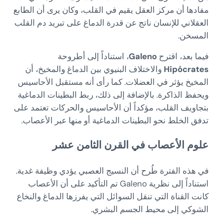
مفادها أن مركز العقل يقيم في القلب، وكان يرى أن الطابع
العقلاني للإنسان ناتج عن قدرة الدماغ على تبريد دم القلب
المسخن.
فيما بعد، اقترح
Galeno
، استناداً إلى أطروحة
Hipócrates
والاختلاف البنيوي بين الدماغ والمخيخ، أن
المخيخ يؤثر في العضلات. كما رأى أنه مستقبل الأحاسيس
ويحفظ الذاكرة. بالإضافة إلى ذلك، ربط البطينات الدماغية
بتجاويف القلب، مؤكداً أن الأحاسيس والحركات تعتمد على
تدفق الخلط نحو البطينات الدماغية أو منها عبر الأعصاب.
علوم الأعصاب في القرن الثامن عشر
في هذه الفترة طُرح أن النسيج العصبي يؤدي وظيفة غدية.
استناداً إلى نظرية Galeno تم التأكيد على أن الأعصاب
كانت القناة التي تنقل السوائل التي يفرزها الدماغ والنخاع
الشوكي إلى محيط الجسم البشري.