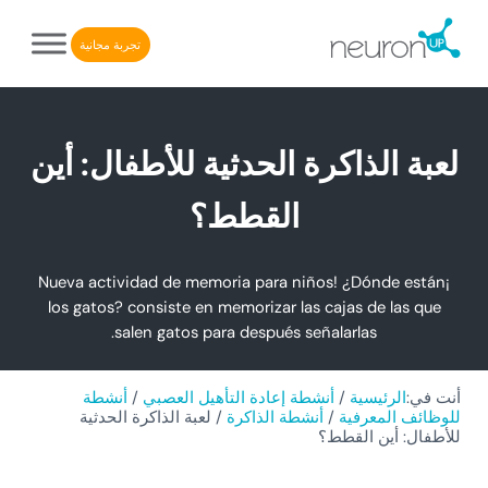
Skip to after header navigatio
Skip to header right navigatio
Skip to main conten
Skip to site foote
تجربة مجانية
NeuronUP. منصة إلكترونية لإعادة التأهيل الإدراكي
NeuronUP
لعبة الذاكرة الحدثية للأطفال: أين
القطط؟
¡Nueva actividad de memoria para niños! ¿Dónde están
los gatos? consiste en memorizar las cajas de las que
salen gatos para después señalarlas.
أنت في:
الرئيسية
/
أنشطة إعادة التأهيل العصبي
/
أنشطة
للوظائف المعرفية
/
أنشطة الذاكرة
/
لعبة الذاكرة الحدثية
للأطفال: أين القطط؟