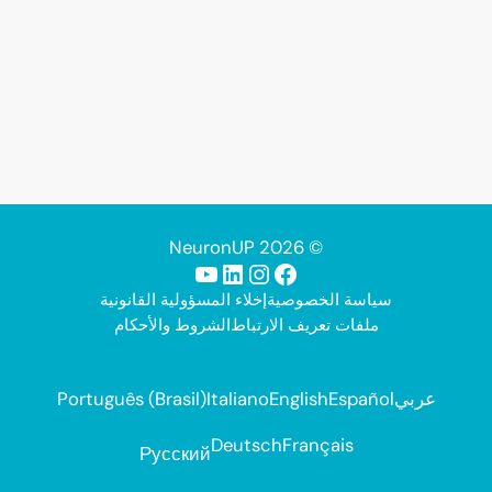
© 2026 NeuronUP
فيسبوك
إنستجرام
لينكد إن
يوتيوب
سياسة الخصوصية
إخلاء المسؤولية القانونية
ملفات تعريف الارتباط
الشروط والأحكام
عربي
Español
English
Italiano
Português (Brasil)
Deutsch
Français
Русский