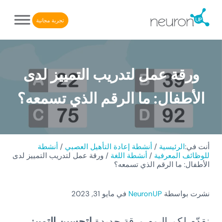
Skip to after header navigatio
Skip to header right navigatio
Skip to main conten
Skip to site foote
تجربة مجانية
NeuronUP. منصة إلكترونية لإعادة التأهيل الإدراكي
NeuronUP
ورقة عمل لتدريب التمييز لدى
الأطفال: ما الرقم الذي تسمعه؟
أنت في:
الرئيسية
/
أنشطة إعادة التأهيل العصبي
/
أنشطة
للوظائف المعرفية
/
أنشطة اللغة
/
ورقة عمل لتدريب التمييز لدى
الأطفال: ما الرقم الذي تسمعه؟
نشرت بواسطة
NeuronUP
في مايو 31, 2023
نقدّم لكم اليوم ورقة جديدة
لتحسين التمييز