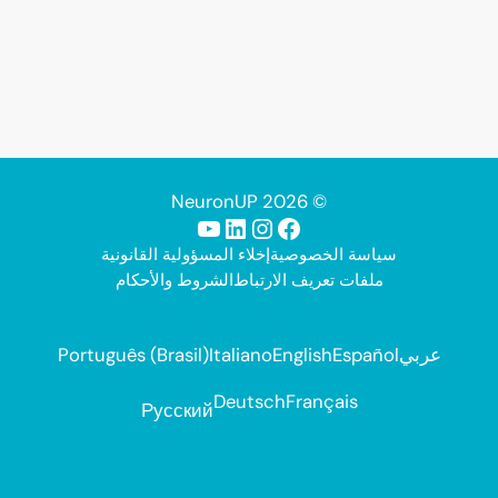
© 2026 NeuronUP
فيسبوك
إنستجرام
لينكد إن
يوتيوب
سياسة الخصوصية
إخلاء المسؤولية القانونية
ملفات تعريف الارتباط
الشروط والأحكام
عربي
Español
English
Italiano
Português (Brasil)
Deutsch
Français
Русский