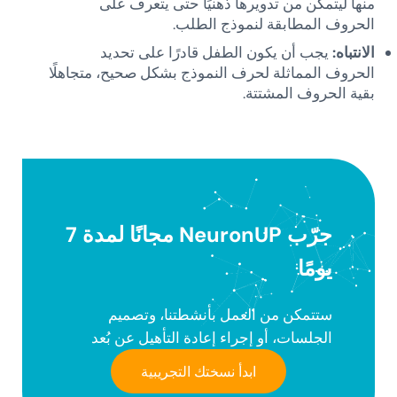
منها ليتمكن من تدويرها ذهنيًا حتى يتعرف على
الحروف المطابقة لنموذج الطلب.
الانتباه:
يجب أن يكون الطفل قادرًا على تحديد
الحروف المماثلة لحرف النموذج بشكل صحيح، متجاهلًا
بقية الحروف المشتتة.
جرّب NeuronUP مجانًا لمدة 7
يومًا
ستتمكن من العمل بأنشطتنا، وتصميم
الجلسات، أو إجراء إعادة التأهيل عن بُعد
ابدأ نسختك التجريبية