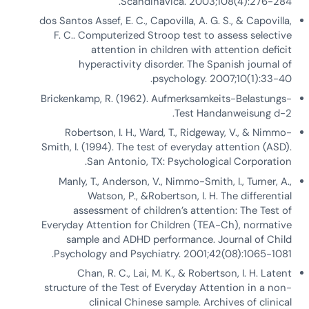
Scandinavica. 2003;108(4):276-284.
dos Santos Assef, E. C., Capovilla, A. G. S., & Capovilla,
F. C.. Computerized Stroop test to assess selective
attention in children with attention deficit
hyperactivity disorder. The Spanish journal of
psychology. 2007;10(1):33-40.
Brickenkamp, R. (1962). Aufmerksamkeits-Belastungs-
Test Handanweisung d-2.
Robertson, I. H., Ward, T., Ridgeway, V., & Nimmo-
Smith, I. (1994). The test of everyday attention (ASD).
San Antonio, TX: Psychological Corporation.
Manly, T., Anderson, V., Nimmo-Smith, I., Turner, A.,
Watson, P., &Robertson, I. H. The differential
assessment of children’s attention: The Test of
Everyday Attention for Children (TEA-Ch), normative
sample and ADHD performance. Journal of Child
Psychology and Psychiatry. 2001;42(08):1065-1081.
Chan, R. C., Lai, M. K., & Robertson, I. H. Latent
structure of the Test of Everyday Attention in a non-
clinical Chinese sample. Archives of clinical