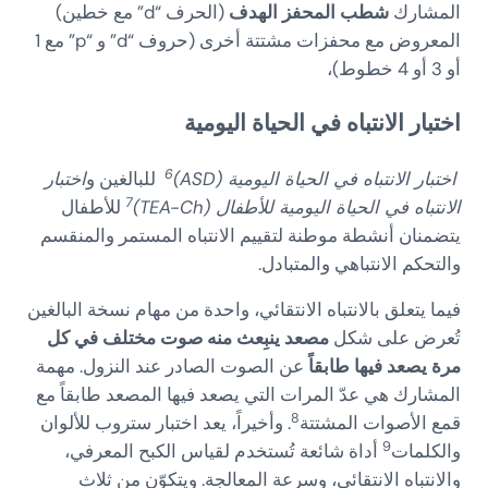
المشارك
شطب المحفز الهدف
(الحرف “d” مع خطين)
المعروض مع محفزات مشتتة أخرى (حروف “d” و “p” مع 1
أو 3 أو 4 خطوط)،
اختبار الانتباه في الحياة اليومية
6
اختبار الانتباه في الحياة اليومية (ASD)
للبالغين و
اختبار
7
الانتباه في الحياة اليومية للأطفال (TEA-Ch)
للأطفال
يتضمنان أنشطة موطنة لتقييم الانتباه المستمر والمنقسم
والتحكم الانتباهي والمتبادل.
فيما يتعلق بالانتباه الانتقائي، واحدة من مهام نسخة البالغين
تُعرض على شكل
مصعد ينبِعث منه صوت مختلف في كل
مرة يصعد فيها طابقاً
عن الصوت الصادر عند النزول. مهمة
المشارك هي عدّ المرات التي يصعد فيها المصعد طابقاً مع
8
قمع الأصوات المشتتة
. وأخيراً، يعد اختبار ستروب للألوان
9
والكلمات
أداة شائعة تُستخدم لقياس الكبح المعرفي،
والانتباه الانتقائي، وسرعة المعالجة. ويتكوّن من ثلاث