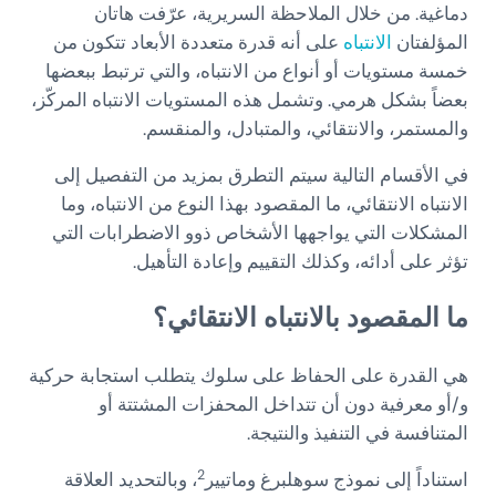
دماغية. من خلال الملاحظة السريرية، عرّفت هاتان
المؤلفتان
الانتباه
على أنه قدرة متعددة الأبعاد تتكون من
خمسة مستويات أو أنواع من الانتباه، والتي ترتبط ببعضها
بعضاً بشكل هرمي. وتشمل هذه المستويات الانتباه المركّز،
والمستمر، والانتقائي، والمتبادل، والمنقسم.
في الأقسام التالية سيتم التطرق بمزيد من التفصيل إلى
الانتباه الانتقائي، ما المقصود بهذا النوع من الانتباه، وما
المشكلات التي يواجهها الأشخاص ذوو الاضطرابات التي
تؤثر على أدائه، وكذلك التقييم وإعادة التأهيل.
ما المقصود بالانتباه الانتقائي؟
هي القدرة على الحفاظ على سلوك يتطلب استجابة حركية
و/أو معرفية دون أن تتداخل المحفزات المشتتة أو
المتنافسة في التنفيذ والنتيجة.
2
استناداً إلى نموذج سوهلبرغ وماتيير
، وبالتحديد العلاقة