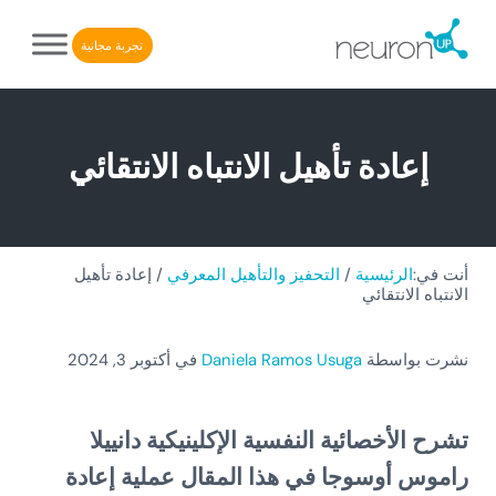
Skip to after header navigatio
Skip to header right navigatio
Skip to main conten
Skip to site foote
تجربة مجانية
NeuronUP. منصة إلكترونية لإعادة التأهيل الإدراكي
NeuronUP
إعادة تأهيل الانتباه الانتقائي
أنت في:
الرئيسية
/
التحفيز والتأهيل المعرفي
/
إعادة تأهيل
الانتباه الانتقائي
نشرت بواسطة
Daniela Ramos Usuga
في أكتوبر 3, 2024
تشرح الأخصائية النفسية الإكلينيكية دانييلا
راموس أوسوجا في هذا المقال عملية
إعادة