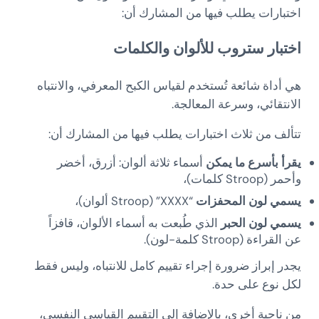
اختبارات يطلب فيها من المشارك أن:
اختبار ستروب للألوان والكلمات
هي أداة شائعة تُستخدم لقياس الكبح المعرفي، والانتباه
الانتقائي، وسرعة المعالجة.
تتألف من ثلاث اختبارات يطلب فيها من المشارك أن:
يقرأ بأسرع ما يمكن
أسماء ثلاثة ألوان: أزرق، أخضر
وأحمر (Stroop كلمات)،
يسمي لون المحفزات
“XXXX” (Stroop ألوان)،
يسمي لون الحبر
الذي طُبعت به أسماء الألوان، قافزاً
عن القراءة (Stroop كلمة-لون).
يجدر إبراز ضرورة إجراء تقييم كامل للانتباه، وليس فقط
لكل نوع على حدة.
من ناحية أخرى، بالإضافة إلى التقييم القياسي النفسي،