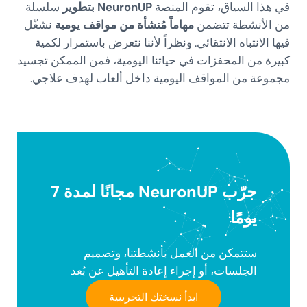
في هذا السياق، تقوم المنصة
NeuronUP
بتطوير
سلسلة
من الأنشطة تتضمن
مهاماً مُنشأة من مواقف يومية
نشغّل
فيها الانتباه الانتقائي. ونظراً لأننا نتعرض باستمرار لكمية
كبيرة من المحفزات في حياتنا اليومية، فمن الممكن تجسيد
مجموعة من المواقف اليومية داخل ألعاب لهدف علاجي.
جرّب NeuronUP مجانًا لمدة 7
يومًا
ستتمكن من العمل بأنشطتنا، وتصميم
الجلسات، أو إجراء إعادة التأهيل عن بُعد
ابدأ نسختك التجريبية