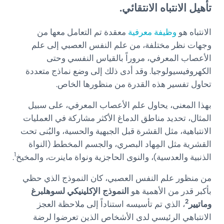
تأهيل الانتباه الانتقائي.
الانتباه هو
وظيفة معرفية
معقدة تم التعامل معها من
وجهات نظر مختلفة، من علم النفس العصبي إلى علم
الأعصاب المعرفي، مروراً بالقياس النفسي وحتى
الكهروفيسيولوجيا. وقد أدى ذلك إلى وضع نماذج متعددة
تحاول تفسير هذه القدرة من منظورها الخاص.
بهذا المعنى، يحاول علم الأعصاب المعرفي، على سبيل
المثال، تحديد مناطق الدماغ الأكثر مشاركة في العمليات
الانتباهية، مثل القشرة قبل الجبهية والحسية، والبُنى تحت
القشرية مثل المِهاد البصري، والجسم المخطط (النواة
1
الذنبية والعدسية)، والنوى الحاجزية ونواة ماينرت، والمخيخ
.
من منظور علم النفس العصبي، كان النموذج الذي حظي
بأكبر قدر من الأهمية هو
النموذج الإكلينيكي لسوهلبرغ
2
وماتيير
، الذي تم تأسيسه استناداً إلى ملاحظة العجز
الانتباهي الرئيسي لدى الأشخاص الذين تعرضوا لرضة