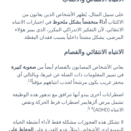
على سبيل المثال، يُظهر الأشخاص الذين يعانون من
الاكتئاب
أداءً منخفضاً بشكل ملحوظ
في اختبارات الانتباه
الانتقائي، لأن التفكير الاندراكي المكرر، الذي يميز هؤلاء
المرضى، يشكل مشتتاً داخلياً يسبب فقدان اليقظة.
الانتباه الانتقائي والفصام
يعاني الأشخاص المصابون بالفصام أيضاً من
صعوبة كبيرة
في تمييز المعلومات ذات الصلة عن غيرها، وبالتالي أي
1,3
محفز غريب يكون مرشحاً لجذب انتباههم مؤقتاً
.
اضطرابات أخرى يبدو أنها تترافق مع تدهور هذه الوظيفة
تشمل مرض ألزهايمر اضطراب فرط الحركة ونقص
3, 4
الانتباه (ADHD)
.
لا تشكل هذه العجوزات مشكلة فقط لأداء أنشطة الحياة
اليومية لدى الأشخاص (مثلاً، عدم القدرة على
الحفاظ على