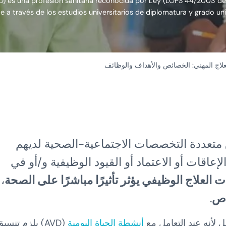
O) es una profesión sanitaria reconocida por Ley (LOPS 44/2003 de
 a través de los estudios universitarios de diplomatura y grado univ
لاج المهني: الخصائص والأهداف والوظائف
متعددة التخصصات الاجتماعية-الصحية لديهم
اقات أو الاعتماد أو القيود الوظيفية و/أو في
 العلاج الوظيفي يؤثر تأثيرًا مباشرًا على الصحة
،
اص
.
يل لأنه عند التعامل مع
أنشطة الحياة اليومية
(AVD) يلزم تنسي