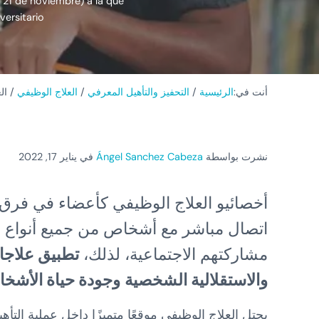
 21 de noviembre) a la que
ersitario.
أنت في:
الرئيسية
/
التحفيز والتأهيل المعرفي
/
العلاج الوظيفي
/
الع
نشرت بواسطة
Ángel Sanchez Cabeza
في يناير 17, 2022
أخصائيو العلاج الوظيفي كأعضاء في فرق 
اتصال مباشر مع أشخاص من جميع أنواع الإع
مشاركتهم الاجتماعية، لذلك،
تطبيق علاجات
والاستقلالية الشخصية
وجودة حياة الأشخ
يحتل العلاج الوظيفي موقعًا متميزًا داخل عملية التأه