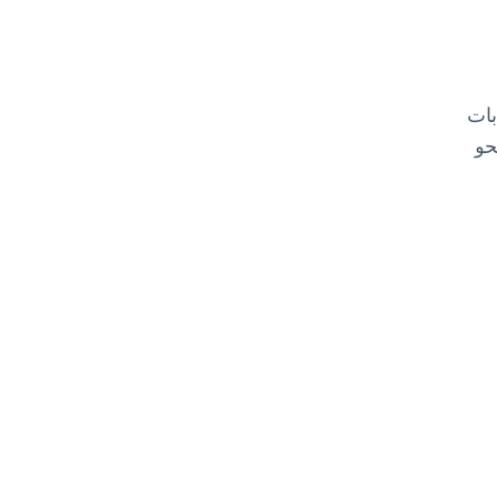
بات
حو