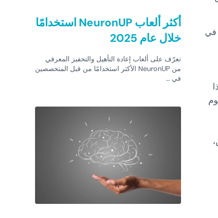
أكثر ألعاب NeuronUP استخدامًا
ص Ley de Ordenación de las Profesiones Sanitarias في
خلال عام 2025
تعرّف على ألعاب إعادة التأهيل والتحفيز المعرفي
من NeuronUP الأكثر استخدامًا من قبل المتخصصين
في …
ا
وم
،