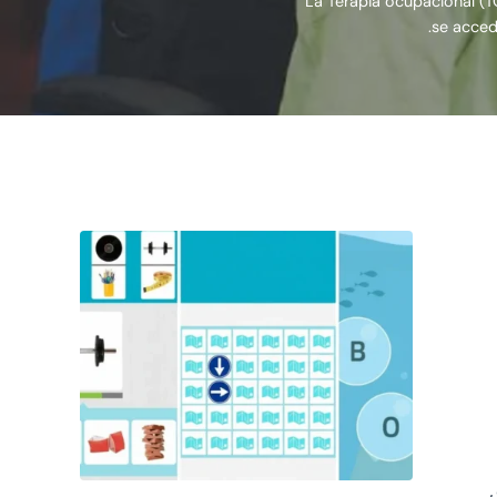
La Terapia ocupacional (T
se accede
Sidebar
ق