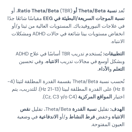
تُعد
نسبة Theta/Beta أو Ratio Theta/Beta
(TBR)، أو
نسبة الموجات السريعة/البطيئة في EEG
مقياسًا شائعًا جدًا
في علاجات النيوروفيدباك. المستويات العالية من ثيتا و/أو
انخفاض مستويات بيتا شائعة في حالات ADHD ومشكلات
الانتباه.
التطبيقات:
يُستخدم تدريب TBR أساسًا في علاج ADHD
وبشكل أوسع في مجالات تدريب
الانتباه
، وفي تحسين
التعلم
و
الأداء.
تُحسب نسبة Theta/Beta بقسمة القدرة المطلقة لثيتا (4-
8 Hz) على القدرة المطلقة لبيتا (13-21 Hz). للتدريب، يتم
اختيار
المواقع المركزية
(Cz, C3 y/o C4).
الهدف:
تقليل
نسبة القدرة
Theta/Beta، تقليل
نقص
الانتباه
وخفض
فرط النشاط
و/أو
الاندفاعية
في وضعية
العيون المفتوحة.