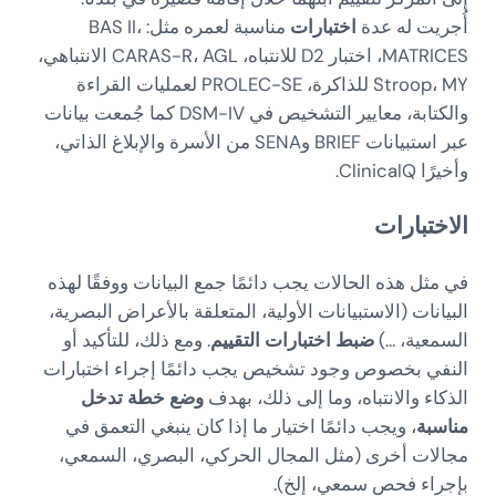
أُجريت له عدة
اختبارات
مناسبة لعمره مثل: BAS II،
MATRICES، اختبار D2 للانتباه، CARAS-R، AGL الانتباهي،
Stroop، MY للذاكرة، PROLEC-SE لعمليات القراءة
والكتابة، معايير التشخيص في DSM-IV كما جُمعت بيانات
عبر استبيانات BRIEF وSENA من الأسرة والإبلاغ الذاتي،
وأخيرًا ClinicalQ.
الاختبارات
في مثل هذه الحالات يجب دائمًا جمع البيانات ووفقًا لهذه
البيانات (الاستبيانات الأولية، المتعلقة بالأعراض البصرية،
السمعية، …)
ضبط
اختبارات التقييم
. ومع ذلك، للتأكيد أو
النفي بخصوص وجود تشخيص يجب دائمًا إجراء اختبارات
الذكاء والانتباه، وما إلى ذلك، بهدف
وضع خطة تدخل
مناسبة
، ويجب دائمًا اختيار ما إذا كان ينبغي التعمق في
مجالات أخرى (مثل المجال الحركي، البصري، السمعي،
بإجراء فحص سمعي، إلخ).