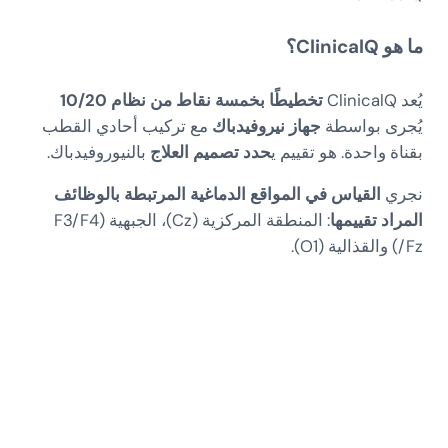
ما هو ClinicalQ؟
يُعد ClinicalQ
تخطيطًا بخمسة نقاط من نظام 10/20
يُجرى بواسطة
جهاز نيروفيدباك
مع تركيب أحادي القطب
بقناة واحدة. هو تقييم ي
حدد تصميم العلاج
بالنيوروفيدباك.
نجري
القياس في المواقع الدماغية المرتبطة بالوظائف
المراد تقييمها
: المنطقة المركزية (Cz)، الجبهية (F3/F4
/Fz) والقذالية (O1).