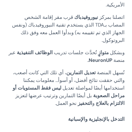
الأمريكية.
اتصلنا بمركز
نيوروفيدباك
قرب مقر إقامة الشخص
المصاب بـTDA الذي يستخدم تقنية النيوروفيدباك (ونفس
الجهاز الذي تم تقييمه به) وبدأوا العمل معه وفق ذلك
البروتوكول.
وبشكل
متوازٍ
تُحدَّث جلسات تدريب
الوظائف التنفيذية
عبر
منصة
NeuronUP.
تُسهل المنصة
تعديل التمارين
، أي تلك التي كانت أصعب،
والتي حققت نتائج أفضل، أو أسوأ… معلومات يمكننا
استخدامها أيضًا لمواصلة تعديل
ليس فقط المستويات أو
مراحل الصعوبة
بل أيضًا التمارين وترتيب عرضها لتعزيز
الالتزام بالعلاج
و
التحفيز
نحو العمل.
التدخل بالإنجليزية والإسبانية