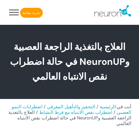
Skip to after header navigatio
Skip to header right navigatio
Skip to main conten
Skip to site foote
تجربة مجانية
NeuronUP. منصة إلكترونية لإعادة التأهيل الإدراكي
NeuronUP
العلاج بالتغذية الراجعة العصبية
وNeuronUP في حالة اضطراب
نقص الانتباه العالمي
أنت في:
الرئيسية
/
التحفيز والتأهيل المعرفي
/
اضطرابات النمو
العصبي
/
اضطراب نقص الانتباه مع فرط النشاط
/
العلاج بالتغذية
الراجعة العصبية وNeuronUP في حالة اضطراب نقص الانتباه
العالمي