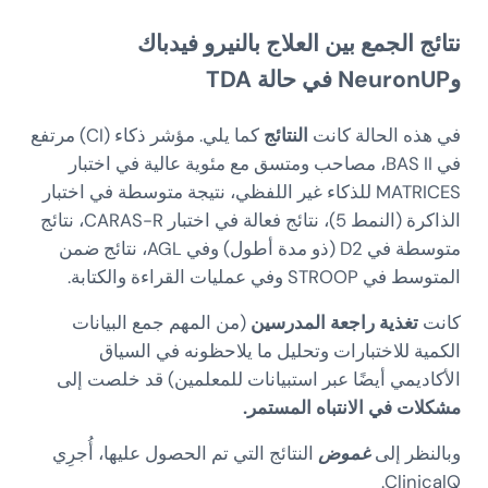
نتائج الجمع بين العلاج بالنيرو فيدباك
وNeuronUP في حالة TDA
في هذه الحالة كانت
النتائج
كما يلي. مؤشر ذكاء (CI) مرتفع
في BAS II، مصاحب ومتسق مع مئوية عالية في اختبار
MATRICES للذكاء غير اللفظي، نتيجة متوسطة في اختبار
الذاكرة (النمط 5)، نتائج فعالة في اختبار CARAS-R، نتائج
متوسطة في D2 (ذو مدة أطول) وفي AGL، نتائج ضمن
المتوسط في STROOP وفي عمليات القراءة والكتابة.
كانت
تغذية راجعة المدرسين
(من المهم جمع البيانات
الكمية للاختبارات وتحليل ما يلاحظونه في السياق
الأكاديمي أيضًا عبر استبيانات للمعلمين) قد خلصت إلى
مشكلات في الانتباه المستمر.
وبالنظر إلى
غموض
النتائج التي تم الحصول عليها، أُجرِي
ClinicalQ.