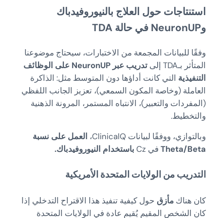
استنتاجات حول العلاج بالنيوروفيدباك
وNeuronUP في حالة TDA
وفقًا للبيانات المجمعة من الاختبارات، سيحتاج موضوعنا
المتأثر بـTDA إلى
تدريب عبر NeuronUP على الوظائف
التنفيذية
التي كانت أداؤها دون المتوسط مثل: الذاكرة
العاملة (وخاصة المكون السمعي)، تعزيز الجانب اللفظي
(المفردات والتعبير)، الانتباه المستمر، المرونة الذهنية
والتخطيط.
وبالتوازي، ووفقًا لبيانات ClinicalQ،
العمل على نسبة
Theta/Beta
في Cz
باستخدام النيوروفيدباك.
التدريب من الولايات المتحدة الأمريكية
كان هناك
مأزق
حول كيفية تنفيذ هذا الاقتراح التدخلي إذا
كان الشخص المقيم يُقيم عادة في الولايات المتحدة