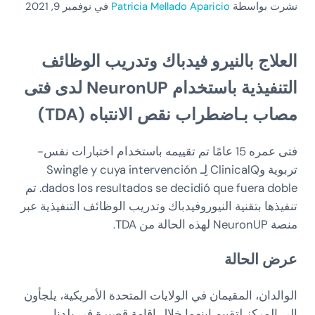
نشرت بواسطة
Patricia Mellado Aparicio
في نوفمبر 9, 2021
العلاج بالنيرو فيدباك وتدريب الوظائف
التنفيذية باستخدام NeuronUP لدى فتى
مصاب بـاضطراب نقص الانتباه (TDA)
فتى عمره 15 عامًا تم تقييمه باستخدام اختبارات نفس-
تربوية وClinicalQ لِـ Swingle y cuya intervención
dados los resultados se decidió que fuera doble. تم
تنفيذها بتقنية النيوروفيدباك وتدريب الوظائف التنفيذية عبر
منصة NeuronUP لهذه الحالة من TDA.
عرض الحالة
الوالدان، المقيمان في الولايات المتحدة الأمريكية، يلجأون
إلى المركز لتقييم ابنهما خلال إقامة قصيرة في بلدنا.