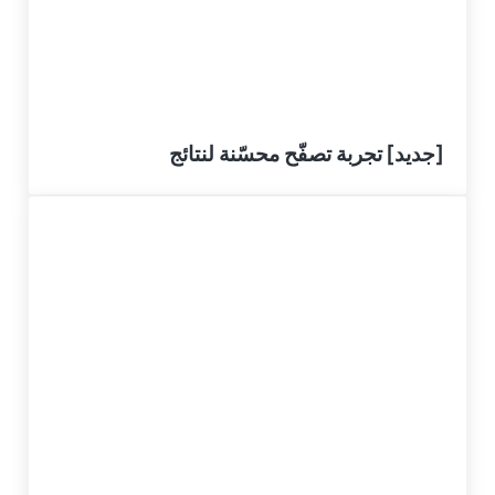
[جديد] تجربة تصفّح محسّنة لنتائج