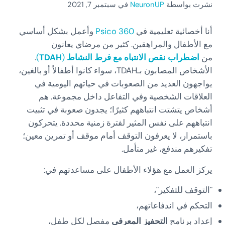
نشرت بواسطة
NeuronUP
في سبتمبر 7, 2021
أنا أخصائية تعليمية في
Psico 360
وأعمل بشكل أساسي
مع الأطفال والمراهقين. كثير من مرضاي يعانون
من
اضطراب نقص الانتباه مع فرط النشاط
(
TDAH
)
.
الأشخاص المصابون بـTDAH، سواء كانوا أطفالاً أو بالغين،
يواجهون العديد من الصعوبات في حياتهم اليومية في
العلاقات الشخصية وفي التفاعل داخل مجموعة. هم
أشخاص يتشتت انتباههم كثيرًا؛ يجدون صعوبة في تثبيت
انتباههم على نفس المثير لفترة زمنية محددة. يتحركون
باستمرار، لا يعرفون التوقف أمام موقف أو تمرين معين؛
تفكيرهم مندفع، غير متأمل.
يركز العمل مع هؤلاء الأطفال على مساعدتهم في:
¨التوقف للتفكير¨،
التحكم في اندفاعاتهم،
إعداد برنامج
التحفيز المعرفي
مفصل لكل طفل،