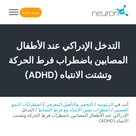
Skip to after header navigatio
Skip to header right navigatio
Skip to main conten
Skip to site foote
تجربة مجانية
NeuronUP. منصة إلكترونية لإعادة التأهيل الإدراكي
NeuronUP
التدخل الإدراكي عند الأطفال
المصابين باضطراب فرط الحركة
وتشتت الانتباه (ADHD)
أنت في:
الرئيسية
/
التحفيز والتأهيل المعرفي
/
اضطرابات النمو
العصبي
/
اضطراب نقص الانتباه مع فرط النشاط
/
التدخل
الإدراكي عند الأطفال المصابين باضطراب فرط الحركة وتشتت
الانتباه (ADHD)