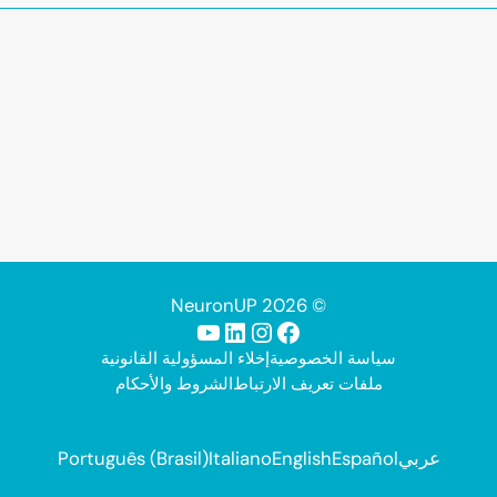
© 2026 NeuronUP
فيسبوك
إنستجرام
لينكد إن
يوتيوب
سياسة الخصوصية
إخلاء المسؤولية القانونية
ملفات تعريف الارتباط
الشروط والأحكام
عربي
Español
English
Italiano
Português (Brasil)