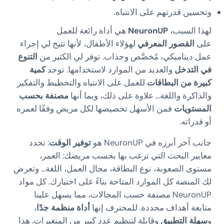
وتحسين قدرتهم على الانتباه.
لهذا السبب،
NeuronUP
هي أداة رائعة للعمل
على
القصور المعرفي
لهؤلاء الأطفال، لأنها تتيح لي إجراء
عمل ديناميكي، مُخصَّص وجذاب. توفر لي الكثير من
التنوع
في التدخل
والعديد من الموارد لاستخدامها. توجد
كمية
كبيرة من البطاقات
للعمل على الانتباه والتخطيط والتفكير
والذاكرة واللغة… علاوة على ذلك، وبما أنها
مصنفة بحسب
المستويات
فمن الأسهل تخصيصها لكل مريض وفقًا لعمره
أو قدراته.
جانب آخر أبرزه في NeuronUP هو
توفير الوقت
: تحدد
معايير البحث التي ترغب بها بحسب مريضك: العمر،
مستوى الصعوبة، نوع البطاقة، مجال العمل، اللغة… وتعرض
لك المنصة كل الموارد المتاحة بناءً على اختيارك. كل مواد
NeuronUP مصنفة حسب المجالات، مما يسهل علينا
متابعة أهداف محددة. للمحترف إنها
أداة منظمة جدًا
،
و
سهلة التطبيق
وقابلة لتنظيم عدد كبير من المتغيرات. هذا