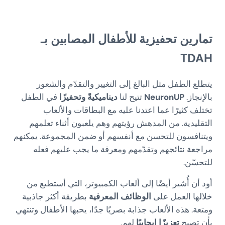
تمارين تحفيزية للأطفال المصابين بـ
TDAH
يتطلع الطفل مثل البالغ إلى التغيير والتقدّم والشعور
بالإنجاز.
NeuronUP
تتيح لنا
ديناميكيةً وتحفيزًا
في الطفل
تختلف كثيرًا عما اعتدنا عليه مع البطاقات والألعاب
التقليدية. من المدهش رؤيتهم وهم يلعبون أثناء تعلمهم
ويتنافسون للتحسن مع أنفسهم أو ضمن المجموعة. يمكنهم
مراجعة نتائجهم وتقدّمهم ومعرفة ما يجب عليهم فعله
للتحسّن.
أود أن أُشير أيضًا إلى ألعاب الكمبيوتر، التي أستطيع من
خلالها العمل على
الوظائف المعرفية
بطريقة أكثر جاذبية
ومتعة. هذه الألعاب جذابة بصريًا جدًا، يحبها الأطفال وتنتهي
بأن تصبح
تعزيزًا إيجابيًا
لهم.