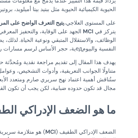
يزداد قيمة هذا التمييز عندما يُدمَج مع معلومات م
الحيوية الكيميائية الحيوية مثل ببتيد بيتا أميلويد، بروتين TAU أو مستويات اللييفات العصبية، التي تُثري الدقة التشخيص
على المستوى العلاجي،
يتيح التعرف الواضح على المرح
يتركز في
MCI
الجهد على الوقاية، والتحفيز المعرف
الوظائف، والاستقلال المتبقي ونوعية الحياة. لذلك، ي
النفسية والبيومедية، حجر الأساس لرسم مسارات رعاية فعالة.
يهدف هذا المقال إلى تقديم مراجعة نقدية ومُحدَّثة حو
متناولًا الجوانب التعريفية، وأدوات التشخيص، وعوام
ستُناقش أهمية اعتماد نهج سريري صارم ومتعدد الأبعا
مجال قد تكون حدوده ضبابية، لكن يجب أن تكون الق
ما هو الضعف الإدراكي الط
الضعف الإدراكي الطفيف (
MCI
) هو متلازمة سرير