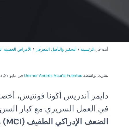
أنت في:
الرئيسية
/
التحفيز والتأهيل المعرفي
/
الأمراض العصبية ال
نشرت بواسطة
Deimer Andrés Acuña Fuentes
في مايو 27, 2025
دايمر أندريس أكونا فونتيس، أخصا
في العمل السريري مع كبار السن، 
الض