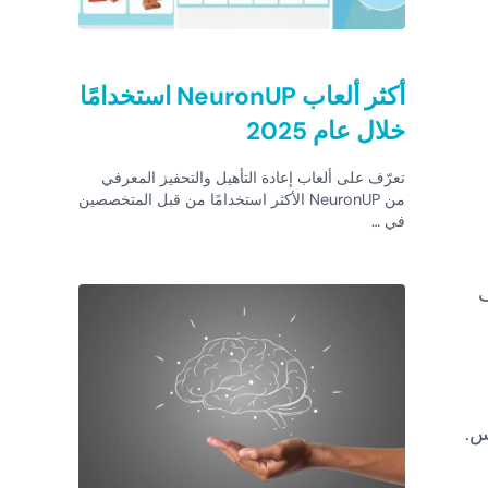
أكثر ألعاب NeuronUP استخدامًا
خلال عام 2025
تعرّف على ألعاب إعادة التأهيل والتحفيز المعرفي
من NeuronUP الأكثر استخدامًا من قبل المتخصصين
في …
ف
كس.