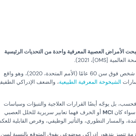
حت الأمراض العصبية المعرفية واحدة من التحديات الرئيسية
لمية [OMS]، 2021).
تُقدَّر أنه، بحلول عام 2050، سيكون أكثر من ملياري شخص فوق سن 60 عامًا (الأمم المتحدة، 2020)، وهو واقع
سارات
الشيخوخة المعرفية الطبيعية
، والضعف الإدراكي الطفي
حسب، بل يوجّه أيضًا القرارات العلاجية والتنبؤات وسياسات
سواء كان
MCI
أو الخرف فهما تعابير سريرية للخلل العصبي
، والمسار التطوري، والتأثير الوظيفي، وفرص القابلية للع
زمة تتميز بتدهور إدراكي موضوعي يفوق المتوقع بالنسبة لسن