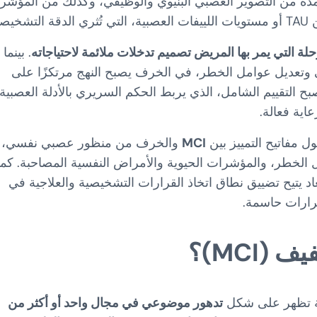
ستمدة من التصوير العصبي البنيوي والوظيفي، وكذلك من المؤشر
ية.
لة التي يمر بها المريض تصميم تدخلات ملائمة لاحتياجاته
. بينما
ي وتعديل عوامل الخطر، في الخرف يصبح النهج مرتكزًا على
صبح التقييم الشامل، الذي يربط الحكم السريري بالأدلة العصبية
ل مفاتيح التمييز بين
MCI
والخرف من منظور عصبي نفسي،
ل الخطر، والمؤشرات الحيوية والأمراض النفسية المصاحبة. كما
د يتيح تضييق نطاق اتخاذ القرارات التشخيصية والعلاجية في
رارات حاسمة.
فيف (
MCI
)؟
ية تظهر على شكل
تدهور موضوعي في مجال واحد أو أكثر من