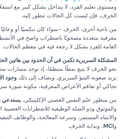
ومستوى تعليم الفرد، لا يتداخل بشكل كبير مع استقلا
الخرف، فإن ليست كل الحالات تتطور إليه.
من ناحية أخرى، الخرف –سواء كان تنكسيًا أو وعائي
معرفية متعددة مصحوبًا باضطراب واضح في الأنشطة ال
العامة للفرد بشكل لا رجعة فيه في معظم الحالات.
المشكلة السريرية تكمن في أن الحدود بين هاتين الحالت
نحو الخرف لا يتبع نمطًا منتظمًا، إذ توجد مسارات 
يزيد صعوبة التنبؤ السريري. ويضاف إلى ذلك
وجود الأ
تحاكي أو تفاقم الأعراض المعرفية، مكونة صورة سر
من منظور علم النفس العصبي الإكلينيكي،
يستدعي هذ
والموثوق وذو الصلة الوظيفية للاضطرابات العصبية ال
والانتباه المستمر، وسرعة المعالجة، والوظائف التنفي
و
MCI
، وبداية الخرف.