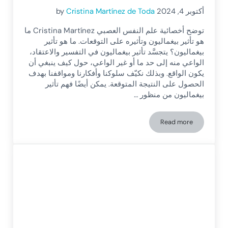
أكتوبر 4, 2024
Cristina Martínez de Toda
by
توضح أخصائية علم النفس العصبي Cristina Martínez ما
هو تأثير بيغماليون وتأثيره على التوقعات. ما هو تأثير
بيغماليون؟ يتجسَّد تأثير بيغماليون في التفسير والاعتقاد،
الواعي منه إلى حد ما أو غير الواعي، حول كيف ينبغي أن
يكون الواقع. وبذلك نكيّف سلوكنا وأفكارنا ومواقفنا بهدف
الحصول على النتيجة المتوقعة. يمكن أيضًا فهم تأثير
بيغماليون من منظور …
Read more
تأثير بيغماليون وقوة التوقعات