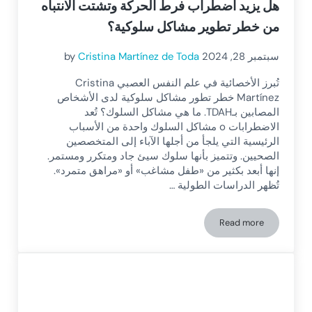
هل يزيد اضطراب فرط الحركة وتشتت الانتباه
من خطر تطوير مشاكل سلوكية؟
سبتمبر 28, 2024
Cristina Martínez de Toda
by
تُبرز الأخصائية في علم النفس العصبي Cristina
Martínez خطر تطور مشاكل سلوكية لدى الأشخاص
المصابين بـTDAH. ما هي مشاكل السلوك؟ تُعد
الاضطرابات o مشاكل السلوك واحدة من الأسباب
الرئيسية التي يلجأ من أجلها الآباء إلى المتخصصين
الصحيين. وتتميز بأنها سلوك سيئ جاد ومتكرر ومستمر.
إنها أبعد بكثير من «طفل مشاغب» أو «مراهق متمرد».
تُظهر الدراسات الطولية …
Read more
هل يزيد اضطراب فرط الحركة وتشتت الانتباه من خطر تطوير مشا