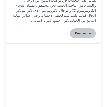
هناك أيضًا اختلافات في تراكيب الدماغ بين الرجال
والنساء. من الناحية الجينية نحن مختلفون تمتلك النساء
الكروموسوم XX والرجال الكروموسوم XY، لكن لم يكن
الحال كذلك دائمًا. منذ لحظة الإخصاب وحتى حوالي ثمانية
أسابيع من الحياة، تكون جميع الدوائر أنثوية، …
Read more
المخ الجنسي: علم الأعصاب والفروق المرتبطة بالجنس