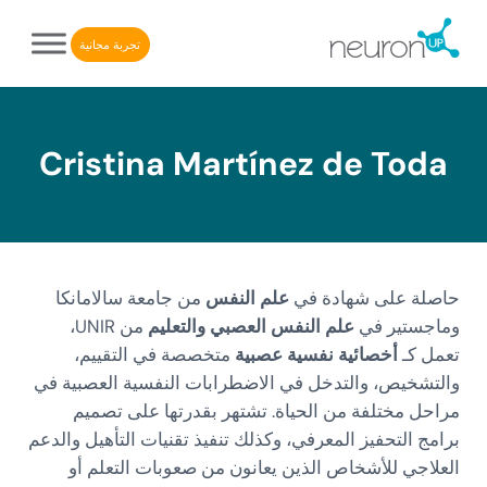
Skip to after header navigatio
Skip to header right navigatio
Skip to main conten
Skip to site foote
تجربة مجانية
NeuronUP. منصة إلكترونية لإعادة التأهيل الإدراكي
NeuronUP
Cristina Martínez de Toda
حاصلة على شهادة في
علم النفس
من جامعة سالامانكا
وماجستير في
علم النفس العصبي والتعليم
من UNIR،
تعمل كـ
أخصائية نفسية عصبية
متخصصة في التقييم،
والتشخيص، والتدخل في الاضطرابات النفسية العصبية في
مراحل مختلفة من الحياة. تشتهر بقدرتها على تصميم
برامج التحفيز المعرفي، وكذلك تنفيذ تقنيات التأهيل والدعم
العلاجي للأشخاص الذين يعانون من صعوبات التعلم أو